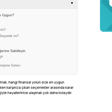
▼
ize Uygun?
 mi?
 Seçenek mi?
ğerine Sabitleyin
i?
Dönüşme Süreci
tmak, hangi finansal yolun size en uygun
rken karşınıza çıkan seçenekler arasında karar
ejiyle hayallerinize ulaşmak çok daha kolaydır.