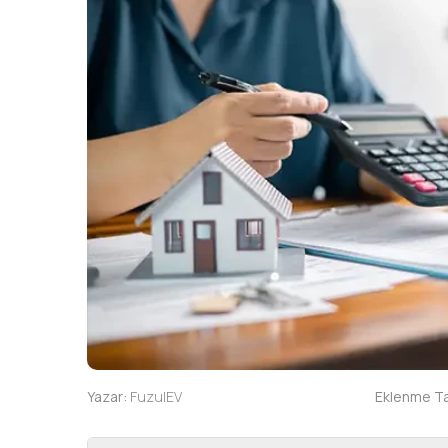
Yazar:
FuzulEV
Eklenme Tar