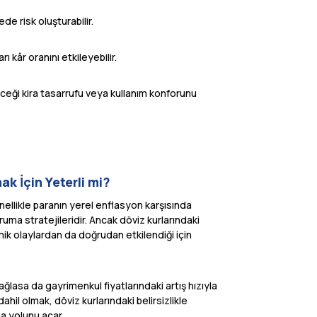
de risk oluşturabilir.
 kâr oranını etkileyebilir.
receği kira tasarrufu veya kullanım konforunu
ak İçin Yeterli mi?
nellikle paranın yerel enflasyon karşısında
ma stratejileridir. Ancak döviz kurlarındaki
ik olaylardan da doğrudan etkilendiği için
ğlasa da gayrimenkul fiyatlarındaki artış hızıyla
il olmak, döviz kurlarındaki belirsizlikle
ma yolunu açar.