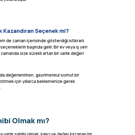
ok Kazandıran Seçenek mi?
m de zaman içerisinde gösterdiği istikrarlı
çeneklerin başında gelir. Bir ev veya iş yeri
zamanda size sürekli artan bir varlık değeri
larda değerlenirken, gayrimenkul somut bir
ktirmek için yıllarca beklemenize gerek
.
ahibi Olmak mı?
 varlık sahibi olmak, kalıcı ve değer kazanan bir