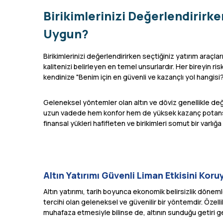
Birikimlerinizi Değerlendirirke
Uygun?
Birikimlerinizi değerlendirirken seçtiğiniz yatırım araç
kalitenizi belirleyen en temel unsurlardır. Her bireyin risk
kendinize "Benim için en güvenli ve kazançlı yol hangis
Geleneksel yöntemler olan altın ve döviz genellikle de
uzun vadede hem konfor hem de yüksek kazanç potansiyel
finansal yükleri hafifleten ve birikimleri somut bir varlığ
Altın Yatırımı Güvenli Liman Etkisini Kor
Altın yatırımı, tarih boyunca ekonomik belirsizlik döneml
tercihi olan geleneksel ve güvenilir bir yöntemdir. Özel
muhafaza etmesiyle bilinse de, altının sunduğu getiri gene