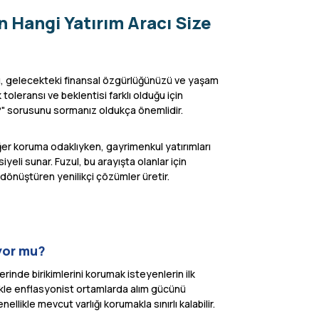
n Hangi Yatırım Aracı Size
ları, gelecekteki finansal özgürlüğünüzü ve yaşam
 toleransı ve beklentisi farklı olduğu için
i?" sorusunu sormanız oldukça önemlidir.
ğer koruma odaklıyken, gayrimenkul yatırımları
i sunar. Fuzul, bu arayışta olanlar için
a dönüştüren yenilikçi çözümler üretir.
uyor mu?
erinde birikimlerini korumak isteyenlerin ilk
likle enflasyonist ortamlarda alım gücünü
llikle mevcut varlığı korumakla sınırlı kalabilir.