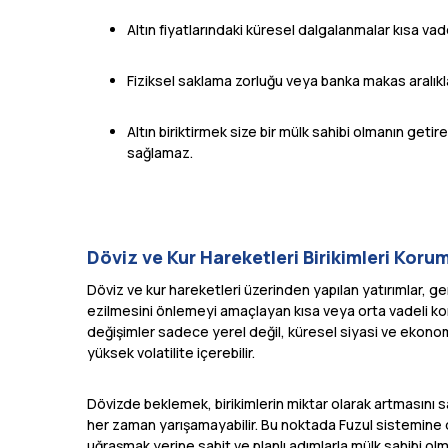
Altın fiyatlarındaki küresel dalgalanmalar kısa vade
Fiziksel saklama zorluğu veya banka makas aralıkları
Altın biriktirmek size bir mülk sahibi olmanın geti
sağlamaz.
Döviz ve Kur Hareketleri Birikimleri Korum
Döviz ve kur hareketleri üzerinden yapılan yatırımlar, ge
ezilmesini önlemeyi amaçlayan kısa veya orta vadeli koru
değişimler sadece yerel değil, küresel siyasi ve ekonom
yüksek volatilite içerebilir.
Dövizde beklemek, birikimlerin miktar olarak artmasını sa
her zaman yarışamayabilir. Bu noktada Fuzul sistemine dah
uğraşmak yerine sabit ve planlı adımlarla mülk sahibi ol