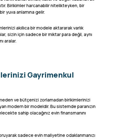
r. Birikimler harcanabilir nitelikteyken, bir
 bir yuva anlamına gelir.
erinizi akıllıca bir modele aktararak varlık
r, sizin için sadece bir miktar para değil, aynı
ı aralar.
mlerinizi Gayrimenkul
rmeden ve bütçenizi zorlamadan birikimlerinizi
yan modern bir modeldir. Bu sistemde paranızın
elecekte sahip olacağınız evin finansmanını
koruyarak sadece evin maliyetine odaklanmanızı