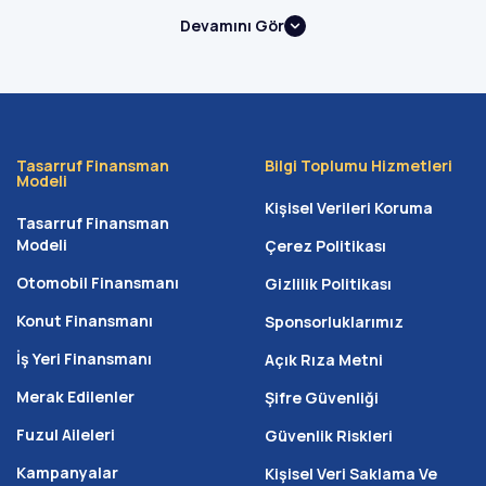
Devamını Gör
Neden Peşinatsız Ev Alma Yöntemini
Seçmelisiniz?
Peşinatsız ev alma yöntemi,
başlangıçta
büyük bir sermayesi olmayan vatandaşların
Tasarruf Finansman
hayallerini ertelemesini engelleyen
Bilgi Toplumu Hizmetleri
Modeli
finansal bir modeldir. Birçok kişi ev sahibi
Kişisel Verileri Koruma
Tasarruf Finansman
olmak için yıllarca birikim yapmaya
Modeli
Çerez Politikası
çalışırken artan konut fiyatları nedeniyle
Otomobil Finansmanı
Gizlilik Politikası
hedefine ulaşmakta zorlanır. Peşinat
zorunluluğu kalktığında, tasarruf etmeye
Konut Finansmanı
Sponsorluklarımız
hemen başlayarak ev sahibi olma sürecinizi
İş Yeri Finansmanı
Açık Rıza Metni
hızlandırabilirsiniz.
Merak Edilenler
Şifre Güvenliği
Büyük bir birikim yapma zorunluluğunu ortadan kaldırır.
Fuzul Aileleri
Güvenlik Riskleri
Konut fiyat artışlarından etkilenmeden sisteme dahil
Kampanyalar
Kişisel Veri Saklama Ve