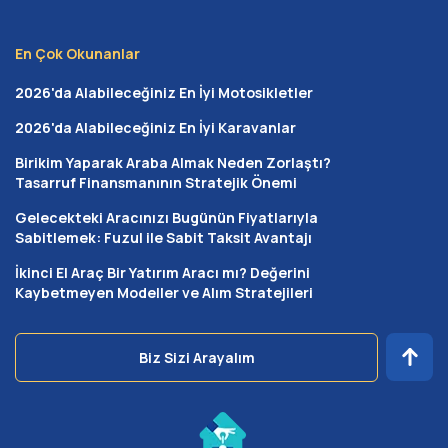
ekonomik bir darboğaza girmenizi engeller. Kendinizi
güvende hissederek, geleceğe yatırım yapmanın
En Çok Okunanlar
huzurunu yaşarsınız.
2026'da Alabileceğiniz En İyi Motosikletler
Faizsiz Konut Finansman Sistemi Nasıl
2026'da Alabileceğiniz En İyi Karavanlar
Çalışır?
Birikim Yaparak Araba Almak Neden Zorlaştı?
Faizsiz konut finansman sistemi
, bireylerin belirli bir
Tasarruf Finansmanının Stratejik Önemi
sistem dahilinde bir araya gelerek küçük tasarruflarla
Gelecekteki Aracınızı Bugünün Fiyatlarıyla
mülk edinmesini sağlayan bir modeldir. Bu sistemde
Sabitlemek: Fuzul ile Sabit Taksit Avantajı
maliyetler minimize edilirken, her katılımcının bütçesine
İkinci El Araç Bir Yatırım Aracı mı? Değerini
göre bir yol haritası çizilir. Sistemin temel amacı, faiz
Kaybetmeyen Modeller ve Alım Stratejileri
maliyetine katlanmak istemeyen kişileri ev sahibi
yapmaktır.
Biz Sizi Arayalım
Süreç boyunca uzman danışmanlar eşliğinde size en
uygun tasarruf planı hazırlanır. Noter huzurunda yapılan
belirlemelerle ev teslim tarihleri netleştirilir. Böylece
herkesin hakkı korunarak şeffaf bir süreç yönetilmiş olur.