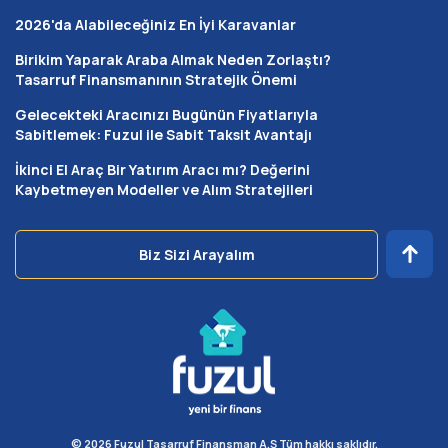
kredilerindeki yüksek maliyetler, dosya masrafları veya
2026'da Alabileceğiniz En İyi Karavanlar
ek yükler bulunmaz. Süreç noter huzurunda
gerçekleştirilen işlemlerle yasal güvence altına alınır ve
Birikim Yaparak Araba Almak Neden Zorlaştı?
teslimat tarihleri her katılımcı için adil bir şekilde planlanır.
Tasarruf Finansmanının Stratejik Önemi
Kırıkkale’de ev sahibi olmak isteyen binlerce kişi, bu
Gelecekteki Aracınızı Bugünün Fiyatlarıyla
düşük maliyetli yapı sayesinde hayallerine kavuşmaktadır.
Sabitlemek: Fuzul ile Sabit Taksit Avantajı
Serbest Ödemeli Model ile Kendi
İkinci El Araç Bir Yatırım Aracı mı? Değerini
Kaybetmeyen Modeller ve Alım Stratejileri
Taksitini Belirle
Serbest ödemeli model, aylık taksit miktarlarının
Biz Sizi Arayalım
tamamen sizin ödeme kapasitenize ve o anki ekonomik
durumunuza göre esnetilebildiği kullanıcı dostu bir
seçenektir. Kırıkkale’de farklı sektörlerde çalışan ve gelir
seviyesi değişkenlik gösteren aileler için bu esneklik
büyük bir finansal konfor sunar. Taksitlerinizi dilediğiniz
zaman artırabilir, bu sayede evinizin teslimat tarihini öne
çekme imkanına sahip olursunuz.
© 2026 Fuzul Tasarruf Finansman A.Ş Tüm hakkı saklıdır.