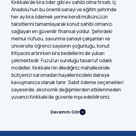
Kırıkkale’de kira öder gibi ev sahibi olma fırsatı, İç
Anadolu’nun bu önemli sanayi ve eğitim şehrinde
her ay kira ödemek yerine kendi mülkünüzün
taksitlerini tamamlayarak konut sahibi olmanızı
sağlayan en güvenilir finansal yoldur. Şehirdeki
memur nüfusu, savunma sanayii çalışanları ve
üniversite öğrenci sayısının yoğunluğu, konut
ihtiyacını artırırken kira bedellerini de yukarı
çekmektedir. Fuzul’un sunduğu tasarruf odaklı
modeller, Kırıkkale’nin dilediğiniz mahallesinde
bütçenizi sarsmadan hayallerinizdeki daireye
kavuşmanıza olanak tanır. Sabit ödeme seçenekleri
sayesinde, ekonomik değişimlerden etkilenmeden
yuvanızı Kırıkkale’de güvenle inşa edebilirsiniz.
Devamını Gör
Neden Peşinatsız Ev Alma Yöntemini
Seçmelisiniz?
Peşinatsız ev alma
yöntemi, konut sahibi olmak için