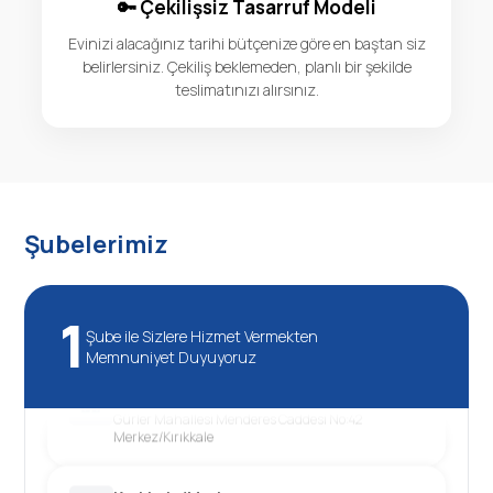
🔑 Çekilişsiz Tasarruf Modeli
Evinizi alacağınız tarihi bütçenize göre en baştan siz
belirlersiniz. Çekiliş beklemeden, planlı bir şekilde
teslimatınızı alırsınız.
Şubelerimiz
1
Şube ile Sizlere Hizmet Vermekten
Memnuniyet Duyuyoruz
Kırıkkale/Merkez
Gürler Mahallesi Menderes Caddesi No:42
Merkez/Kırıkkale
Kırıkkale/Merkez