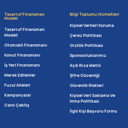
gerekli olan başlangıç birikimine sahip olmayan ailelerin
önündeki maddi engelleri kaldıran erişilebilir bir mülk
Tasarruf Finansman
Bilgi Toplumu Hizmetleri
Modeli
edinme modelidir. Kırıkkale gibi emlak piyasasının
Kişisel Verileri Koruma
üniversite ve sanayi etkisiyle dinamik olduğu bir bölgede
Tasarruf Finansman
Modeli
Çerez Politikası
birikim yapmaya çalışırken fiyatların yükselmesi, süreci
zorlaştırabilir. Bu yöntemi tercih etmeniz için temel
Otomobil Finansmanı
Gizlilik Politikası
nedenler şunlardır:
Konut Finansmanı
Sponsorluklarımız
Toplu nakit ihtiyacı yoktur:
Elinizde büyük bir birikim
İş Yeri Finansmanı
Açık Rıza Metni
olmasa dahi sisteme hemen dahil olabilirsiniz.
Merak Edilenler
Şifre Güvenliği
Hızlı tasarruf imkanı:
İlk taksitinizle birlikte
Kırıkkale’de ev sahibi olma yolundaki planlamanız aktif
Fuzul Aileleri
Güvenlik Riskleri
hale gelir.
Kampanyalar
Kişisel Veri Saklama Ve
Geleceği koruma:
Birikim yapmak için geçen yılları
İmha Politikası
Canlı Çekiliş
kendi evinizde geçirme şansı elde edersiniz.
İlgili Kişi Başvuru Formu
Faiz Yükü Olmadan Kendi Bütçenize
Göre Ödeme Planı