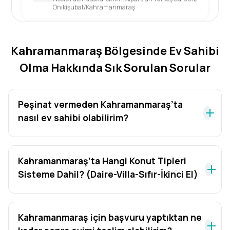
Onikişubat/Kahramanmaraş
Kahramanmaraş/Elbistan
Güneşli Mh. Recep Tayyip Erdoğan Bulvarı No: 30/D
Kahramanmaraş Bölgesinde Ev Sahibi
Olma Hakkında Sık Sorulan Sorular
Kahramanmaraş/Onikişubat
Necip Fazıl Kısakürek Mh. Alparslan Türkeş Cd. 38/E
Onikişubat/Kahramanmaraş
Peşinat vermeden Kahramanmaraş’ta
nasıl ev sahibi olabilirim?
Kahramanmaraş/Elbistan
Güneşli Mh. Recep Tayyip Erdoğan Bulvarı No: 30/D
Kahramanmaraş’ta Hangi Konut Tipleri
Sisteme Dahil? (Daire-Villa-Sıfır-İkinci El)
Kahramanmaraş için başvuru yaptıktan ne