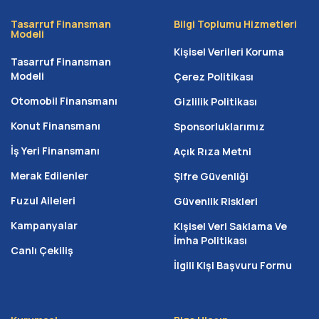
gereken büyük başlangıç birikimine sahip olmayan
ailelerin önündeki maddi engelleri kaldıran erişilebilir bir
Tasarruf Finansman
Bilgi Toplumu Hizmetleri
Modeli
mülk edinme modelidir. Kahramanmaraş gibi emlak
Kişisel Verileri Koruma
piyasasının sanayi istihdamı ve kentsel dönüşüm
Tasarruf Finansman
Modeli
Çerez Politikası
projeleriyle dinamik olduğu bir bölgede birikim yapmaya
çalışırken fiyatların yükselmesi süreci zorlaştırabilir. Bu
Otomobil Finansmanı
Gizlilik Politikası
yöntemi tercih etmenin temel avantajları şunlardır:
Konut Finansmanı
Sponsorluklarımız
Toplu nakit ihtiyacı yoktur:
Elinizde büyük bir birikim
İş Yeri Finansmanı
Açık Rıza Metni
olmasa dahi sisteme hemen dahil olabilirsiniz.
Merak Edilenler
Şifre Güvenliği
Hızlı tasarruf imkanı:
İlk taksitinizle birlikte
Kahramanmaraş’ta ev sahibi olma yolundaki
Fuzul Aileleri
Güvenlik Riskleri
planlamanız aktif hale gelir.
Kampanyalar
Kişisel Veri Saklama Ve
Zaman kazandırır:
Birikim yapmak için geçen yılları
İmha Politikası
Canlı Çekiliş
kendi evinizde geçirme şansı elde edersiniz.
İlgili Kişi Başvuru Formu
Faiz Yükü Olmadan Kendi Bütçenize
Göre Ödeme Planı