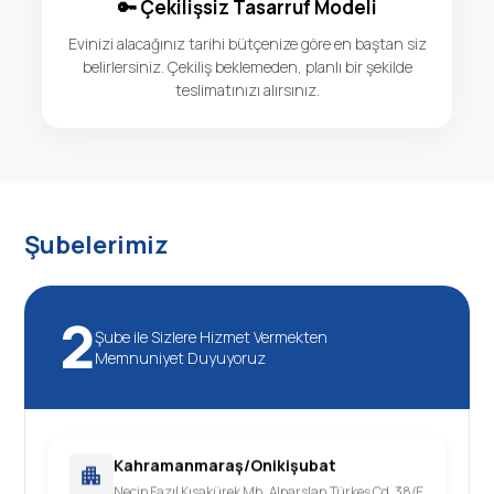
🔑 Çekilişsiz Tasarruf Modeli
Evinizi alacağınız tarihi bütçenize göre en baştan siz
belirlersiniz. Çekiliş beklemeden, planlı bir şekilde
teslimatınızı alırsınız.
Şubelerimiz
2
Şube ile Sizlere Hizmet Vermekten
Memnuniyet Duyuyoruz
Kahramanmaraş/Onikişubat
Necip Fazıl Kısakürek Mh. Alparslan Türkeş Cd. 38/E