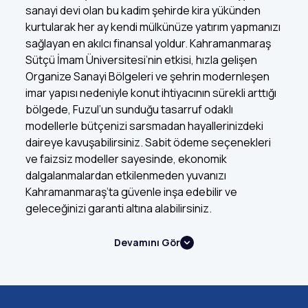
sanayi devi olan bu kadim şehirde kira yükünden
kurtularak her ay kendi mülkünüze yatırım yapmanızı
sağlayan en akılcı finansal yoldur. Kahramanmaraş
Sütçü İmam Üniversitesi’nin etkisi, hızla gelişen
Organize Sanayi Bölgeleri ve şehrin modernleşen
imar yapısı nedeniyle konut ihtiyacının sürekli arttığı
bölgede, Fuzul’un sunduğu tasarruf odaklı
modellerle bütçenizi sarsmadan hayallerinizdeki
daireye kavuşabilirsiniz. Sabit ödeme seçenekleri
ve faizsiz modeller sayesinde, ekonomik
dalgalanmalardan etkilenmeden yuvanızı
Kahramanmaraş’ta güvenle inşa edebilir ve
geleceğinizi garanti altına alabilirsiniz.
Devamını Gör
Neden Peşinatsız Ev Alma Yöntemini
Seçmelisiniz?
Peşinatsız ev alma
yöntemi, konut sahibi olmak için