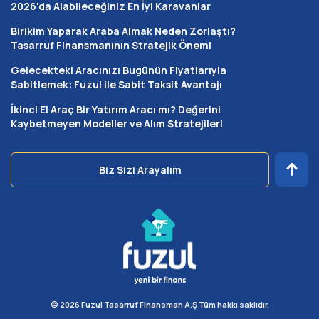
2026'da Alabileceğiniz En İyi Karavanlar
kredilerindeki yüksek maliyetler, dosya masrafları veya
ek faiz yükü bulunmaz. Süreç noter huzurunda
Birikim Yaparak Araba Almak Neden Zorlaştı?
gerçekleştirilen işlemlerle yasal güvence altına alınır ve
Tasarruf Finansmanının Stratejik Önemi
teslimat tarihleri her katılımcı için adil bir şekilde planlanır.
Gelecekteki Aracınızı Bugünün Fiyatlarıyla
Kahramanmaraş’ta ev sahibi olmak isteyen binlerce kişi,
Sabitlemek: Fuzul ile Sabit Taksit Avantajı
bu düşük maliyetli yapı sayesinde hayallerine
İkinci El Araç Bir Yatırım Aracı mı? Değerini
kavuşmaktadır.
Kaybetmeyen Modeller ve Alım Stratejileri
Serbest Ödemeli Model ile Kendi
Taksitini Belirle
Biz Sizi Arayalım
Serbest ödemeli model, aylık taksit miktarlarının
tamamen sizin ödeme kapasitenize ve o anki ekonomik
durumunuza göre esnetilebildiği kullanıcı dostu bir
seçenektir. Kahramanmaraş’ta sanayi, ticaret, tekstil
veya kamu sektöründe çalışan ve dönemsel gelir
farklılıkları yaşayan aileler için bu esneklik büyük bir
finansal konfor sunar. Taksitlerinizi dilediğiniz zaman
© 2026 Fuzul Tasarruf Finansman A.Ş Tüm hakkı saklıdır.