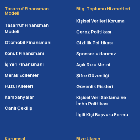
Tasarruf Finansman
Bilgi Toplumu Hizmetleri
Modeli
Kişisel Verileri Koruma
Tasarruf Finansman
Modeli
Çerez Politikası
Otomobil Finansmanı
Gizlilik Politikası
Konut Finansmanı
Sponsorluklarımız
İş Yeri Finansmanı
Açık Rıza Metni
Merak Edilenler
Şifre Güvenliği
Fuzul Aileleri
Güvenlik Riskleri
Kampanyalar
Kişisel Veri Saklama Ve
İmha Politikası
Canlı Çekiliş
İlgili Kişi Başvuru Formu
Kurumsal
Bize Ulaşın