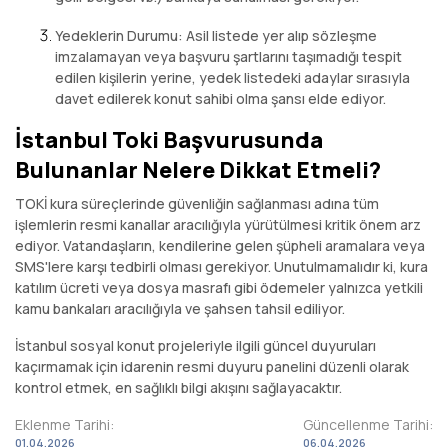
Yedeklerin Durumu: Asil listede yer alıp sözleşme
imzalamayan veya başvuru şartlarını taşımadığı tespit
edilen kişilerin yerine, yedek listedeki adaylar sırasıyla
davet edilerek konut sahibi olma şansı elde ediyor.
İstanbul Toki Başvurusunda
Bulunanlar Nelere Dikkat Etmeli?
TOKİ kura süreçlerinde güvenliğin sağlanması adına tüm
işlemlerin resmi kanallar aracılığıyla yürütülmesi kritik önem arz
ediyor. Vatandaşların, kendilerine gelen şüpheli aramalara veya
SMS'lere karşı tedbirli olması gerekiyor. Unutulmamalıdır ki, kura
katılım ücreti veya dosya masrafı gibi ödemeler yalnızca yetkili
kamu bankaları aracılığıyla ve şahsen tahsil ediliyor.
İstanbul sosyal konut projeleriyle ilgili güncel duyuruları
kaçırmamak için idarenin resmi duyuru panelini düzenli olarak
kontrol etmek, en sağlıklı bilgi akışını sağlayacaktır.
Eklenme Tarihi:
Güncellenme Tarihi:
01.04.2026
06.04.2026