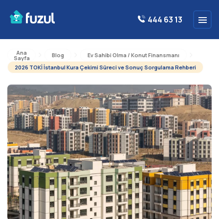
444 63 13
Ana
Blog
Ev Sahibi Olma / Konut Finansmanı
Sayfa
2026 TOKİ İstanbul Kura Çekimi Süreci ve Sonuç Sorgulama Rehberi