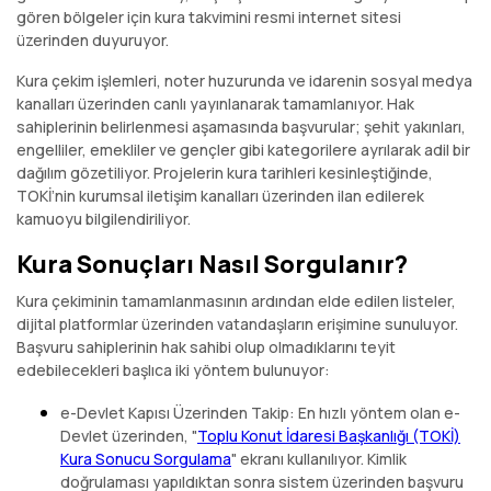
gören bölgeler için kura takvimini resmi internet sitesi
üzerinden duyuruyor.
Kura çekim işlemleri, noter huzurunda ve idarenin sosyal medya
kanalları üzerinden canlı yayınlanarak tamamlanıyor. Hak
sahiplerinin belirlenmesi aşamasında başvurular; şehit yakınları,
engelliler, emekliler ve gençler gibi kategorilere ayrılarak adil bir
dağılım gözetiliyor. Projelerin kura tarihleri kesinleştiğinde,
TOKİ’nin kurumsal iletişim kanalları üzerinden ilan edilerek
kamuoyu bilgilendiriliyor.
Kura Sonuçları Nasıl Sorgulanır?
Kura çekiminin tamamlanmasının ardından elde edilen listeler,
dijital platformlar üzerinden vatandaşların erişimine sunuluyor.
Başvuru sahiplerinin hak sahibi olup olmadıklarını teyit
edebilecekleri başlıca iki yöntem bulunuyor:
e-Devlet Kapısı Üzerinden Takip: En hızlı yöntem olan e-
Devlet üzerinden, "
Toplu Konut İdaresi Başkanlığı (TOKİ)
Kura Sonucu Sorgulama
" ekranı kullanılıyor. Kimlik
doğrulaması yapıldıktan sonra sistem üzerinden başvuru