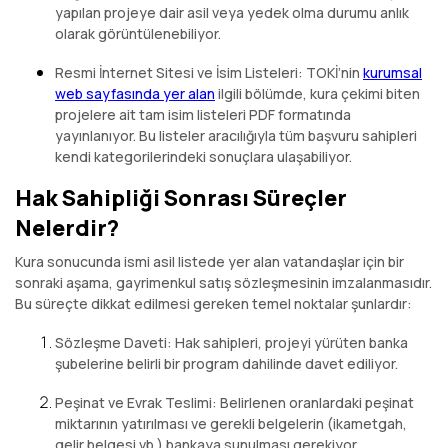
yapılan projeye dair asil veya yedek olma durumu anlık
olarak görüntülenebiliyor.
Resmi İnternet Sitesi ve İsim Listeleri: TOKİ’nin
kurumsal
web sayfasında yer alan
ilgili bölümde, kura çekimi biten
projelere ait tam isim listeleri PDF formatında
yayınlanıyor. Bu listeler aracılığıyla tüm başvuru sahipleri
kendi kategorilerindeki sonuçlara ulaşabiliyor.
Hak Sahipliği Sonrası Süreçler
Nelerdir?
Kura sonucunda ismi asil listede yer alan vatandaşlar için bir
sonraki aşama, gayrimenkul satış sözleşmesinin imzalanmasıdır.
Bu süreçte dikkat edilmesi gereken temel noktalar şunlardır:
Sözleşme Daveti: Hak sahipleri, projeyi yürüten banka
şubelerine belirli bir program dahilinde davet ediliyor.
Peşinat ve Evrak Teslimi: Belirlenen oranlardaki peşinat
miktarının yatırılması ve gerekli belgelerin (ikametgah,
gelir belgesi vb.) bankaya sunulması gerekiyor.