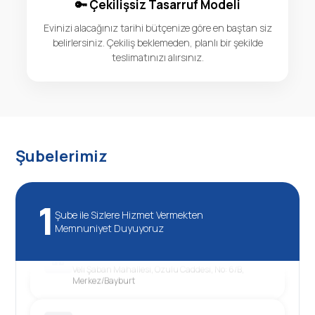
🔑 Çekilişsiz Tasarruf Modeli
Evinizi alacağınız tarihi bütçenize göre en baştan siz
belirlersiniz. Çekiliş beklemeden, planlı bir şekilde
teslimatınızı alırsınız.
Şubelerimiz
1
Şube ile Sizlere Hizmet Vermekten
Memnuniyet Duyuyoruz
Bayburt
Veli Şaban Mahallesi, Ozulu Caddesi, No: 6/B,
Merkez/Bayburt