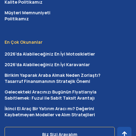
emin adımlarla ilerlersiniz.
Kalite Politikamız
Faizsiz Konut Finansman Sistemi Nasıl
Müşteri Memnuniyeti
Politikamız
Çalışır?
Faizsiz konut finansman sistemi
, katılımcıların bireysel
birikimlerini güvenilir bir organizasyon çatısı altında
En Çok Okunanlar
birleştirerek sırayla ve maliyetsiz bir şekilde mülk sahibi
2026'da Alabileceğiniz En İyi Motosikletler
olmalarını sağlayan şeffaf bir işleyiştir. Bu yapıda banka
2026'da Alabileceğiniz En İyi Karavanlar
kredilerindeki yüksek maliyetler, dosya masrafları veya
ek faiz yükü bulunmaz. Süreç noter huzurunda
Birikim Yaparak Araba Almak Neden Zorlaştı?
gerçekleştirilen işlemlerle yasal güvence altına alınır ve
Tasarruf Finansmanının Stratejik Önemi
teslimat tarihleri her katılımcı için adil bir şekilde planlanır.
Gelecekteki Aracınızı Bugünün Fiyatlarıyla
Bayburt’ta ev sahibi olmak isteyen binlerce kişi, bu düşük
Sabitlemek: Fuzul ile Sabit Taksit Avantajı
maliyetli yapı sayesinde hayallerine kavuşmaktadır.
İkinci El Araç Bir Yatırım Aracı mı? Değerini
Kaybetmeyen Modeller ve Alım Stratejileri
Serbest Ödemeli Model ile Kendi
Taksitini Belirle
Biz Sizi Arayalım