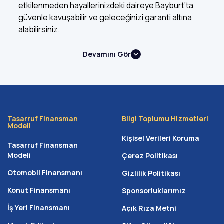
etkilenmeden hayallerinizdeki daireye Bayburt’ta
güvenle kavuşabilir ve geleceğinizi garanti altına
alabilirsiniz.
Devamını Gör
Neden Peşinatsız Ev Alma Yöntemini
Seçmelisiniz?
Peşinatsız ev alma
yöntemi, konut sahibi olmak için
gereken büyük başlangıç birikimine sahip olmayan
ailelerin önündeki maddi engelleri kaldıran erişilebilir bir
Tasarruf Finansman
Bilgi Toplumu Hizmetleri
Modeli
mülk edinme modelidir. Bayburt gibi emlak piyasasının
Kişisel Verileri Koruma
memur, öğrenci ve yerel esnaf etkisiyle dinamik olduğu
Tasarruf Finansman
Modeli
Çerez Politikası
bir bölgede birikim yapmaya çalışırken fiyatların
yükselmesi süreci zorlaştırabilir. Bu yöntemi tercih
Otomobil Finansmanı
Gizlilik Politikası
etmenin temel avantajları şunlardır:
Konut Finansmanı
Sponsorluklarımız
Toplu nakit ihtiyacı yoktur:
Elinizde büyük bir birikim
İş Yeri Finansmanı
Açık Rıza Metni
olmasa dahi sisteme hemen dahil olabilirsiniz.